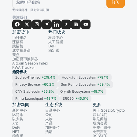
订阅
无垃圾邮件。随时取消订阅。
关注我们
加密货币
热门板块
币种排名
板块中心
涨幅榜
人工智能
跌幅榜
DeFi
成交量最高
稳定币
亮点
加密货币换算器
Altcoin Season Index
RWA Tracker
趋势板块
Zodiac-Themed
+219.4%
Hookr.fun Ecosystem
+79.1%
Privacy Browser
+60.2%
Sun Pump Ecosystem
+59.4%
CNY Stablecoin
+56.8%
Orynth Ecosystem
+49.7%
Printr Launchpad
+48.7%
ERC20i
+45.0%
加密新闻
生态系统
更多
新闻中心
目录中心
关于 SpazioCrypto
比特币
公司
联系我们
以太坊
人物
常见问题
Xrp
产品
成为会员
DeFi
加密职位
免费小组件
NFT
活动
免责声明
稳定币
RSS订阅