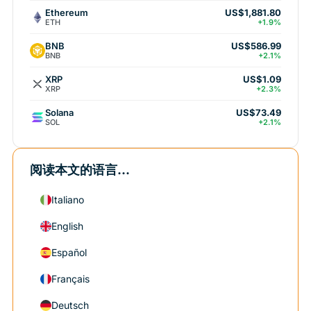
Ethereum
US$1,881.80
ETH
+1.9%
BNB
US$586.99
BNB
+2.1%
XRP
US$1.09
XRP
+2.3%
Solana
US$73.49
SOL
+2.1%
阅读本文的语言...
Italiano
English
Español
Français
Deutsch