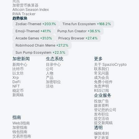
亮点
加密货币换算器
Altcoin Season Index
RWA Tracker
趋势板块
Zodiac-Themed
+203.1%
Time.fun Ecosystem
+168.2%
Emoji-Themed
+41.1%
Pump.fun Creator
+36.5%
Arcade Games
+31.0%
Privacy Browser
+27.4%
Robinhood Chain Meme
+27.2%
Sun Pump Ecosystem
+22.5%
加密新闻
生态系统
更多
新闻中心
目录中心
关于 SpazioCrypto
比特币
公司
联系我们
以太坊
人物
常见问题
Xrp
产品
成为会员
DeFi
加密职位
免费小组件
NFT
活动
免责声明
稳定币
RSS订阅
新闻稿
企业服务
投放广告
媒体资料
登记您的公司
发布职位
指南
提交活动
提交新闻稿
Web3指南
透明
加密指南
钱包指南
编辑准则
交易所指南
更正政策