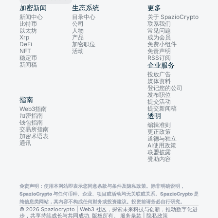
加密新闻
生态系统
更多
新闻中心
目录中心
关于 SpazioCrypto
比特币
公司
联系我们
以太坊
人物
常见问题
Xrp
产品
成为会员
DeFi
加密职位
免费小组件
NFT
活动
免责声明
稳定币
RSS订阅
新闻稿
企业服务
投放广告
媒体资料
登记您的公司
发布职位
指南
提交活动
提交新闻稿
Web3指南
透明
加密指南
钱包指南
编辑准则
交易所指南
更正政策
加密术语表
道德与独立
通讯
AI使用政策
联盟披露
赞助内容
免责声明：使用本网站即表示您同意条款与条件及隐私政策。除非明确说明，
SpazioCrypto 与任何币种、企业、项目或活动均无关联或关系。SpazioCrypto 是
纯信息类网站，其内容不构成任何财务或投资建议。投资前请务必自行研究。
© 2026 Spaziocrypto | Web3 社区，探索未来科技与创新，推动数字化进
步，共享持续成长与共同成功. 版权所有。
服务条款
|
隐私政策