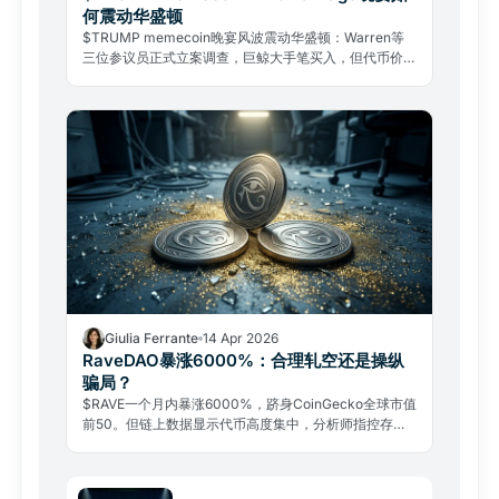
何震动华盛顿
$TRUMP memecoin晚宴风波震动华盛顿：Warren等
三位参议员正式立案调查，巨鲸大手笔买入，但代币价格
已从历史高点暴跌96%。这场政治与加密的深度捆绑，
正引发美国CLARITY法案立法危机。
Giulia Ferrante
14 Apr 2026
RaveDAO暴涨6000%：合理轧空还是操纵
骗局？
$RAVE一个月内暴涨6000%，跻身CoinGecko全球市值
前50。但链上数据显示代币高度集中，分析师指控存在
诱空爆仓操纵。这究竟是真实轧空还是精心布局的陷阱？