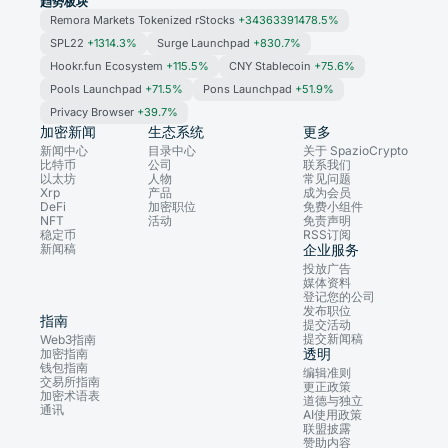
趋势板块
Remora Markets Tokenized rStocks
+34363391478.5%
SPL22
+1314.3%
Surge Launchpad
+830.7%
Hookr.fun Ecosystem
+115.5%
CNY Stablecoin
+75.6%
Pools Launchpad
+71.5%
Pons Launchpad
+51.9%
Privacy Browser
+39.7%
加密新闻
生态系统
更多
新闻中心
目录中心
关于 SpazioCrypto
比特币
公司
联系我们
以太坊
人物
常见问题
Xrp
产品
成为会员
DeFi
加密职位
免费小组件
NFT
活动
免责声明
稳定币
RSS订阅
新闻稿
企业服务
投放广告
媒体资料
登记您的公司
发布职位
指南
提交活动
提交新闻稿
Web3指南
透明
加密指南
钱包指南
编辑准则
交易所指南
更正政策
加密术语表
道德与独立
通讯
AI使用政策
联盟披露
赞助内容