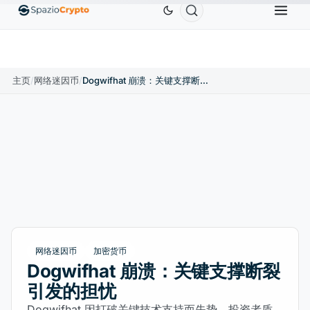
Ethereum
US$1,880.58
Tether
US$0.9991
BNB
.10%
ETH
↑1.90%
USDT
↑0.00%
B
主页
/
网络迷因币
/
Dogwifhat 崩溃：关键支撑断裂引发的担忧
网络迷因币
加密货币
Dogwifhat 崩溃：关键支撑断裂
引发的担忧
Dogwifhat 因打破关键技术支持而失势。投资者质