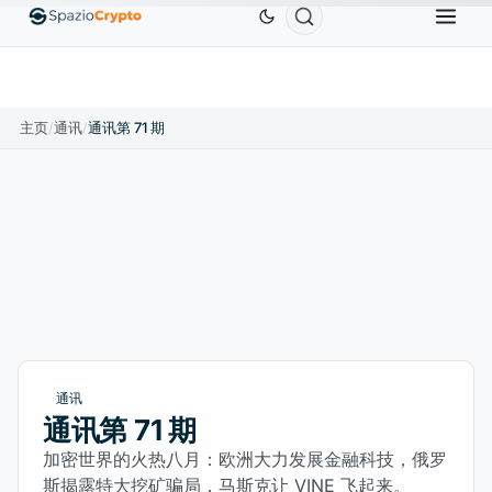
0
Ethereum
US$1,880.58
Tether
US$0.9991
BN
↑1.10%
ETH
↑1.90%
USDT
↑0.00%
主页
/
通讯
/
通讯第 71 期
通讯
通讯第 71 期
加密世界的火热八月：欧洲大力发展金融科技，俄罗
斯揭露特大挖矿骗局，马斯克让 VINE 飞起来。