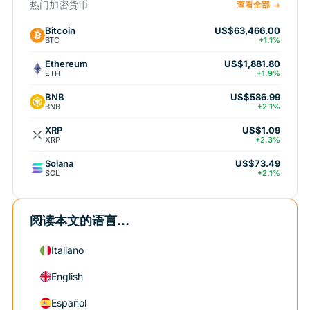
热门加密货币
查看全部 →
Bitcoin
US$63,466.00
BTC
+1.1%
Ethereum
US$1,881.80
ETH
+1.9%
BNB
US$586.99
BNB
+2.1%
XRP
US$1.09
XRP
+2.3%
Solana
US$73.49
SOL
+2.1%
阅读本文的语言...
Italiano
English
Español