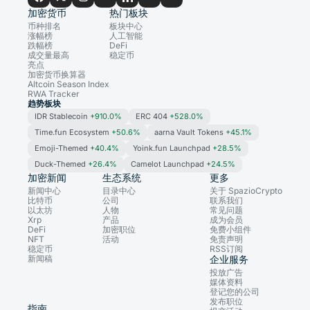
加密货币
热门板块
币种排名
板块中心
涨幅榜
人工智能
跌幅榜
DeFi
成交量最高
稳定币
亮点
加密货币换算器
Altcoin Season Index
RWA Tracker
趋势板块
IDR Stablecoin
+910.0%
ERC 404
+528.0%
Time.fun Ecosystem
+50.6%
aarna Vault Tokens
+45.1%
Emoji-Themed
+40.4%
Yoink.fun Launchpad
+28.5%
Duck-Themed
+26.4%
Camelot Launchpad
+24.5%
加密新闻
生态系统
更多
新闻中心
目录中心
关于 SpazioCrypto
比特币
公司
联系我们
以太坊
人物
常见问题
Xrp
产品
成为会员
DeFi
加密职位
免费小组件
NFT
活动
免责声明
稳定币
RSS订阅
新闻稿
企业服务
投放广告
媒体资料
登记您的公司
发布职位
指南