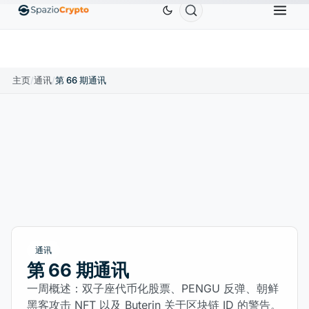
0
Ethereum
US$1,880.58
Tether
US$0.9991
BN
↑1.10%
ETH
↑1.90%
USDT
↑0.00%
主页
/
通讯
/
第 66 期通讯
通讯
第 66 期通讯
一周概述：双子座代币化股票、PENGU 反弹、朝鲜
黑客攻击 NFT 以及 Buterin 关于区块链 ID 的警告。