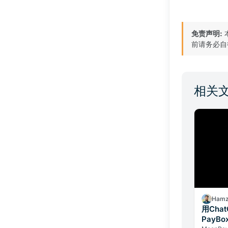
免责声明:
前请务必自
相关
Hamz
用Cha
PayB