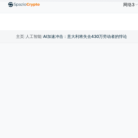
网络3
0
Ethereum
US$1,880.58
Tether
US$0.9991
B
↑1.10%
ETH
↑1.90%
USDT
↑0.00%
主页
/
人工智能
/
AI加速冲击：意大利将失去430万劳动者的悖论