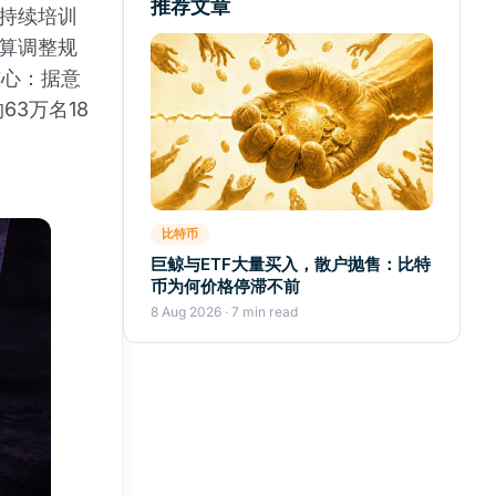
推荐文章
，持续培训
预算调整规
惊心：据意
63万名18
比特币
巨鲸与ETF大量买入，散户抛售：比特
币为何价格停滞不前
8 Aug 2026 · 7 min read