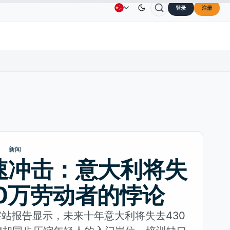
登录
注册
Solana
US$73.45
TRON
US$0.3264
Dogecoin
广告
联系我们
关于我们
0%
SOL
↑2.10%
TRX
↓0.30%
DOGE
新闻
加速冲击：意大利将失
30万劳动者的悖论
a观察站报告显示，未来十年意大利将失去430