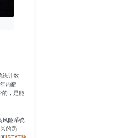
月的统计数
一年内翻
缺少的，是能
对高风险系统
7%的罚
查阅
ISTAT数