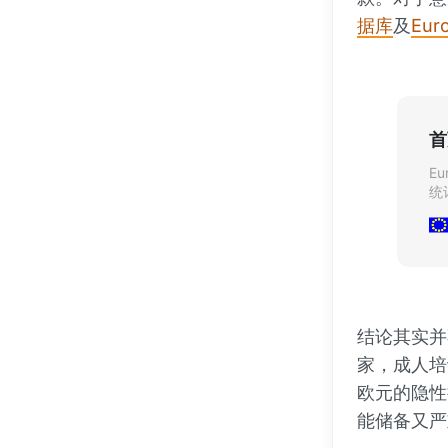
据库
及
Eu
首
E
统
结论其实并
家，成人培
欧元的隐性
能储备又严