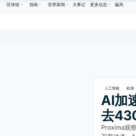
区块链
指南
世界新闻
大事记
更多信息
骗局
NB
US$586.64
USDC
US$0.9995
XRP
US$1.09
BNB
↑2.10%
USDC
↑0.00%
XRP
↑2.3
人工智能
欧洲
AI
去4
Proxim