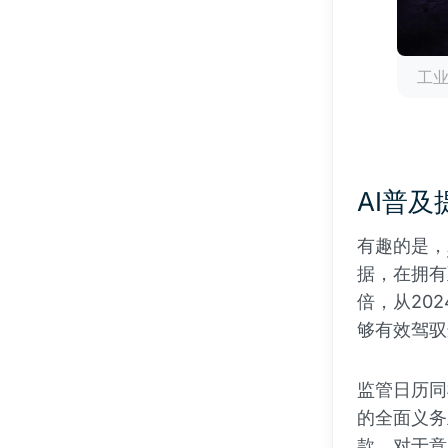
工
AI普
有趣的是，
据，在拥有
倍，从202
够有效驾驭
监管日历同样
的全面义务
款。对于意