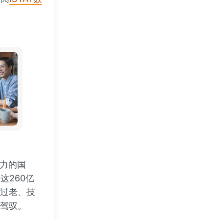
动力的国
这260亿
构过老、技
力驾驭。