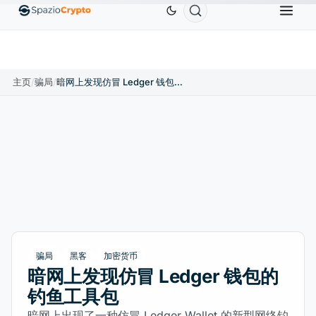
Ethereum
US$1,880.58
Tether
US$0.9991
BNB
.10%
ETH
↑1.90%
USDT
↑0.00%
B
主页
/
骗局
/
暗网上发现仿冒 Ledger 钱包的钓鱼工具包
骗局
黑客
加密货币
暗网上发现仿冒 Ledger 钱包的
钓鱼工具包
暗网上出现了一种仿冒 Ledger Wallet 的新型网络钓