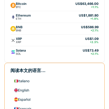
Bitcoin
US$63,466.00
BTC
+1.1%
Ethereum
US$1,881.80
ETH
+1.9%
BNB
US$586.99
BNB
+2.1%
XRP
US$1.09
XRP
+2.3%
Solana
US$73.49
SOL
+2.1%
阅读本文的语言...
Italiano
English
Español
Français