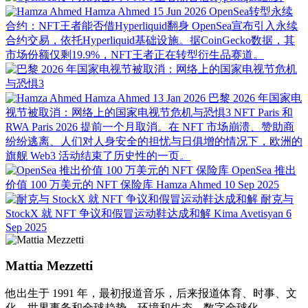
Hamza Ahmed
15 Jun 2026
OpenSea转型永续
合约：NFT王者能否借Hyperliquid翻身
OpenSea宣布引入永续
合约交易，依托Hyperliquid基础设施。据CoinGecko数据，其
市场份额仅剩19.9%，NFT王者正在转型衍生品赛道。
Hamza Ahmed
13 Jan 2026
巴黎 2026 年国家电
视节被取消：网络上的国家电视节危机与恐惧3
NFT Paris 和
RWA Paris 2026 提前一个月取消。在 NFT 市场崩溃、赞助商
纷纷逃离、人们对人身安全的担忧与日俱增的情况下，欧洲的
旗舰 Web3 活动结束了历史性的一页。
OpenSea 推出
价值 100 万美元的 NFT 保险库
Hamza Ahmed
10 Sep 2025
耐克与
StockX 就 NFT 争议和假冒运动鞋达成和解
Kima Avetisyan
6
Sep 2025
Mattia Mezzetti
他出生于 1991 年，最初报道音乐，后来报道体育、时事、文
化、世界事务和全球趋势、环境和生态、数字全球化。