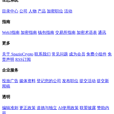
生态系统
目录中心
公司
人物
产品
加密职位
活动
指南
Web3指南
加密指南
钱包指南
交易所指南
加密术语表
通讯
更多
关于 SpazioCrypto
联系我们
常见问题
成为会员
免费小组件
免
责声明
RSS订阅
企业服务
投放广告
媒体资料
登记您的公司
发布职位
提交活动
提交新
闻稿
透明
编辑准则
更正政策
道德与独立
AI使用政策
联盟披露
赞助内
容