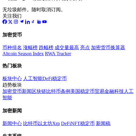
无垃圾邮件。随时取消订阅。
关注我们
加密货币
币种排名
涨幅榜
跌幅榜
成交量最高
亮点
加密货币换算器
Altcoin Season Index
RWA Tracker
热门板块
板块中心
人工智能
DeFi
稳定币
趋势板块
加密货币
新闻
区块链
比特币
条例
美国
稳定币
贸易
金融科技
人工
智能
加密新闻
新闻中心
比特币
以太坊
Xrp
DeFi
NFT
稳定币
新闻稿