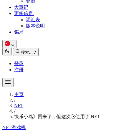
亚洲
大事记
更多信息
词汇表
版本说明
骗局
搜索…
/
登录
注册
主页
/
NFT
/
快乐小鸟》回来了，但这次它使用了 NFT
NFT
游戏机