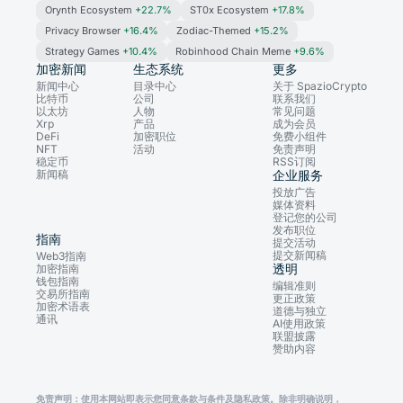
Orynth Ecosystem
+22.7%
ST0x Ecosystem
+17.8%
Privacy Browser
+16.4%
Zodiac-Themed
+15.2%
Strategy Games
+10.4%
Robinhood Chain Meme
+9.6%
加密新闻
生态系统
更多
新闻中心
目录中心
关于 SpazioCrypto
比特币
公司
联系我们
以太坊
人物
常见问题
Xrp
产品
成为会员
DeFi
加密职位
免费小组件
NFT
活动
免责声明
稳定币
RSS订阅
新闻稿
企业服务
投放广告
媒体资料
登记您的公司
发布职位
指南
提交活动
提交新闻稿
Web3指南
透明
加密指南
钱包指南
编辑准则
交易所指南
更正政策
加密术语表
道德与独立
通讯
AI使用政策
联盟披露
赞助内容
免责声明：使用本网站即表示您同意条款与条件及隐私政策。除非明确说明，