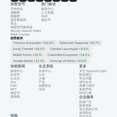
加密货币
热门板块
币种排名
板块中心
涨幅榜
人工智能
跌幅榜
DeFi
成交量最高
稳定币
亮点
加密货币换算器
Altcoin Season Index
RWA Tracker
趋势板块
Time.fun Ecosystem
+132.8%
Tokenized Treasuries
+35.7%
Emoji-Themed
+34.5%
Camelot Launchpad
+31.5%
Reddit Points
+25.1%
CreatorBid Ecosystem
+24.2%
Arcade Games
+22.3%
Uniswap v4 Hooks
+21.5%
加密新闻
生态系统
更多
新闻中心
目录中心
关于 SpazioCrypto
比特币
公司
联系我们
以太坊
人物
常见问题
Xrp
产品
成为会员
DeFi
加密职位
免费小组件
NFT
活动
免责声明
稳定币
RSS订阅
新闻稿
企业服务
投放广告
媒体资料
登记您的公司
发布职位
指南
提交活动