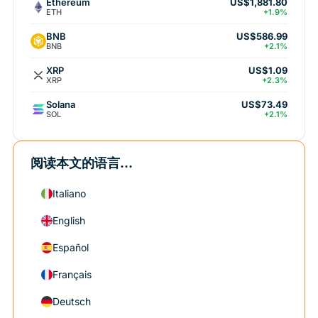
Ethereum
US$1,881.80
ETH
+1.9%
BNB
US$586.99
BNB
+2.1%
XRP
US$1.09
XRP
+2.3%
Solana
US$73.49
SOL
+2.1%
阅读本文的语言...
Italiano
English
Español
Français
Deutsch