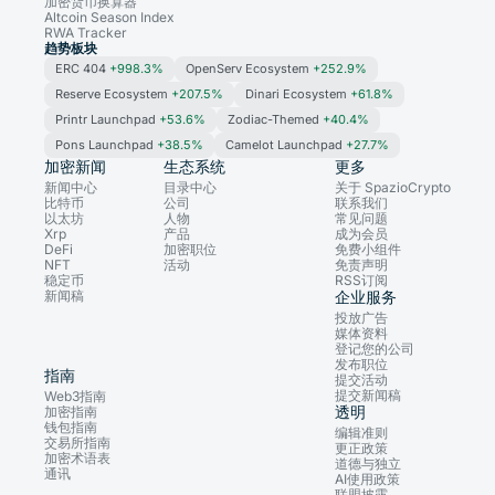
加密货币换算器
Altcoin Season Index
RWA Tracker
趋势板块
ERC 404
+998.3%
OpenServ Ecosystem
+252.9%
Reserve Ecosystem
+207.5%
Dinari Ecosystem
+61.8%
Printr Launchpad
+53.6%
Zodiac-Themed
+40.4%
Pons Launchpad
+38.5%
Camelot Launchpad
+27.7%
加密新闻
生态系统
更多
新闻中心
目录中心
关于 SpazioCrypto
比特币
公司
联系我们
以太坊
人物
常见问题
Xrp
产品
成为会员
DeFi
加密职位
免费小组件
NFT
活动
免责声明
稳定币
RSS订阅
新闻稿
企业服务
投放广告
媒体资料
登记您的公司
发布职位
指南
提交活动
提交新闻稿
Web3指南
透明
加密指南
钱包指南
编辑准则
交易所指南
更正政策
加密术语表
道德与独立
通讯
AI使用政策
联盟披露