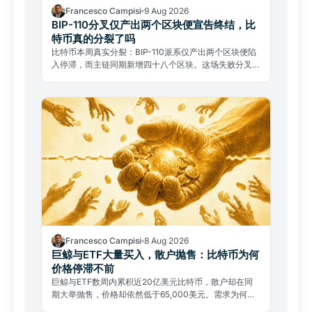
Francesco Campisi
9 Aug 2026
BIP-110分叉仅产出两个区块便宣告终结，比
特币真的分裂了吗
比特币本周真实分裂：BIP-110派系仅产出两个区块便陷
入停滞，而主链同期新增四十八个区块。这场失败分叉背
后，是关于比特币本质的根本之争。
Francesco Campisi
8 Aug 2026
巨鲸与ETF大量买入，散户抛售：比特币为何
价格停滞不前
巨鲸与ETF数周内累积近20亿美元比特币，散户却在同
期大举抛售，价格却依然低于65,000美元。需求为何无
法推动行情？