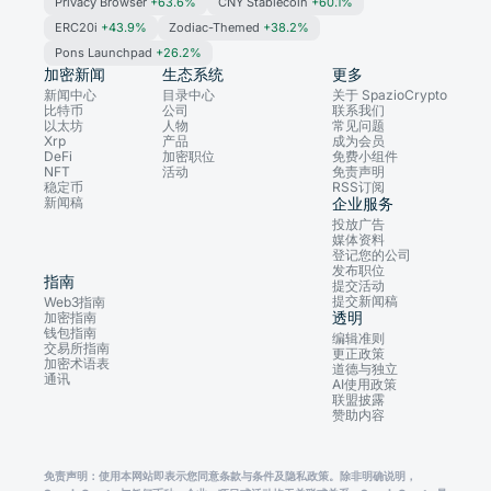
Privacy Browser
+63.6%
CNY Stablecoin
+60.1%
ERC20i
+43.9%
Zodiac-Themed
+38.2%
Pons Launchpad
+26.2%
加密新闻
生态系统
更多
新闻中心
目录中心
关于 SpazioCrypto
比特币
公司
联系我们
以太坊
人物
常见问题
Xrp
产品
成为会员
DeFi
加密职位
免费小组件
NFT
活动
免责声明
稳定币
RSS订阅
新闻稿
企业服务
投放广告
媒体资料
登记您的公司
发布职位
指南
提交活动
提交新闻稿
Web3指南
透明
加密指南
钱包指南
编辑准则
交易所指南
更正政策
加密术语表
道德与独立
通讯
AI使用政策
联盟披露
赞助内容
免责声明：使用本网站即表示您同意条款与条件及隐私政策。除非明确说明，