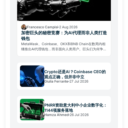
Francesco Campisi
2 Aug 2026
加密巨头的秘密竞赛：为AI代理而非人类打造
钱包
MetaMask、Coinbase、OKX和BNB Chain在数周内相
继推出AI代理钱包，而非面向人类用户。巨头们为何争相
铺设一个尚未成型的经济体轨道，其中又潜藏着哪些风
险。
Crypto还是AI？Coinbase CEO的
观点正确，但并非中立
Giulia Ferrante
27 Jul 2026
PNRR资助意大利中小企业数字化：
1144项服务落地
Hamza Ahmed
26 Jul 2026