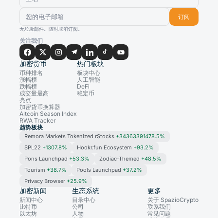
订阅
无垃圾邮件。随时取消订阅。
关注我们
加密货币
热门板块
币种排名
板块中心
涨幅榜
人工智能
跌幅榜
DeFi
成交量最高
稳定币
亮点
加密货币换算器
Altcoin Season Index
RWA Tracker
趋势板块
Remora Markets Tokenized rStocks
+34363391478.5%
SPL22
+1307.8%
Hookr.fun Ecosystem
+93.2%
Pons Launchpad
+53.3%
Zodiac-Themed
+48.5%
Tourism
+38.7%
Pools Launchpad
+37.2%
Privacy Browser
+25.9%
加密新闻
生态系统
更多
新闻中心
目录中心
关于 SpazioCrypto
比特币
公司
联系我们
以太坊
人物
常见问题