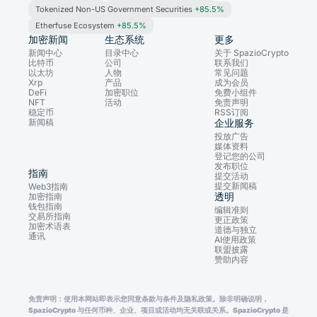
Tokenized Non-US Government Securities
+85.5%
Etherfuse Ecosystem
+85.5%
加密新闻
生态系统
更多
新闻中心
目录中心
关于 SpazioCrypto
比特币
公司
联系我们
以太坊
人物
常见问题
Xrp
产品
成为会员
DeFi
加密职位
免费小组件
NFT
活动
免责声明
稳定币
RSS订阅
新闻稿
企业服务
投放广告
媒体资料
登记您的公司
发布职位
指南
提交活动
提交新闻稿
Web3指南
透明
加密指南
钱包指南
编辑准则
交易所指南
更正政策
加密术语表
道德与独立
通讯
AI使用政策
联盟披露
赞助内容
免责声明：使用本网站即表示您同意条款与条件及隐私政策。除非明确说明，
SpazioCrypto 与任何币种、企业、项目或活动均无关联或关系。SpazioCrypto 是