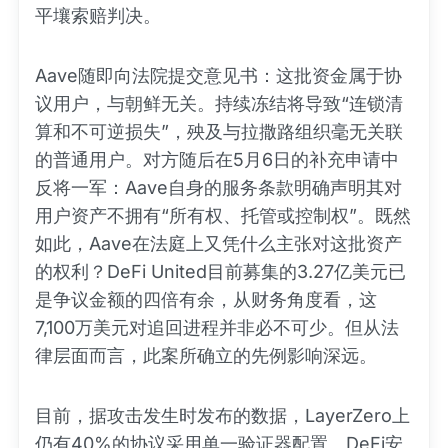
平壤索赔判决。
Aave随即向法院提交意见书：这批资金属于协
议用户，与朝鲜无关。持续冻结将导致“连锁清
算和不可逆损失”，殃及与拉撒路组织毫无关联
的普通用户。对方随后在5月6日的补充申请中
反将一军：Aave自身的服务条款明确声明其对
用户资产不拥有“所有权、托管或控制权”。既然
如此，Aave在法庭上又凭什么主张对这批资产
的权利？DeFi United目前募集的3.27亿美元已
是争议金额的四倍有余，从财务角度看，这
7,100万美元对追回进程并非必不可少。但从法
律层面而言，此案所确立的先例影响深远。
目前，据攻击发生时发布的数据，LayerZero上
仍有40%的协议采用单一验证器配置。DeFi安