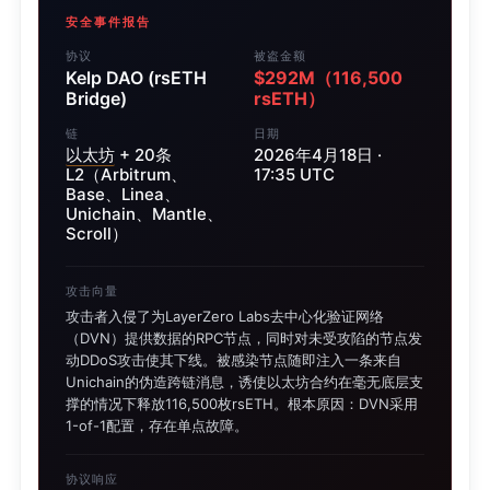
安全事件报告
协议
被盗金额
Kelp DAO (rsETH
$292M（116,500
Bridge)
rsETH）
链
日期
以太坊
+ 20条
2026年4月18日 ·
L2（Arbitrum、
17:35 UTC
Base、Linea、
Unichain、Mantle、
Scroll）
攻击向量
攻击者入侵了为LayerZero Labs去中心化验证网络
（DVN）提供数据的RPC节点，同时对未受攻陷的节点发
动DDoS攻击使其下线。被感染节点随即注入一条来自
Unichain的伪造跨链消息，诱使以太坊合约在毫无底层支
撑的情况下释放116,500枚rsETH。根本原因：DVN采用
1-of-1配置，存在单点故障。
协议响应