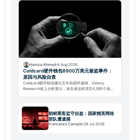
Hamza Ahmed
4 Aug 2026
Coldcard硬件钱包8900万美元被盗事件：
原因与风险自查
Coldcard硬件钱包爆出五年前固件漏洞，Galaxy
Research链上分析显示，攻击者远程清空4,585个地
址，共盗走约1,367枚比特币，总价值接近8,900万美
元。
朝鲜黑客监守自盗：国家精英网络
部队遭逮捕
Francesco Campisi
28 Jul 2026