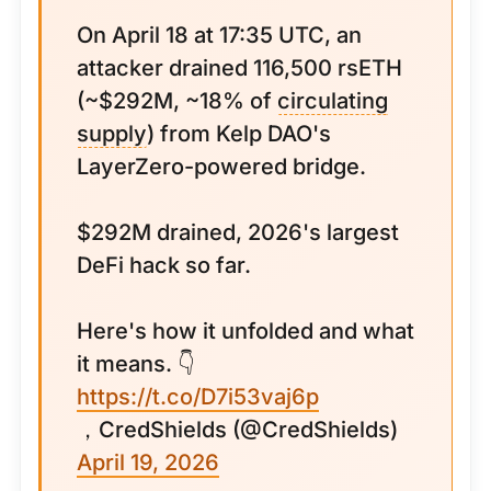
On April 18 at 17:35 UTC, an
attacker drained 116,500 rsETH
(~$292M, ~18% of
circulating
supply
) from Kelp DAO's
LayerZero-powered bridge.
$292M drained, 2026's largest
DeFi hack so far.
Here's how it unfolded and what
it means. 👇
https://t.co/D7i53vaj6p
，CredShields (@CredShields)
April 19, 2026