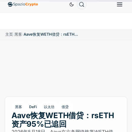
US$0.9991
BNB
US$586.64
USDC
US$0.9995
USDT
↑0.00%
BNB
↑2.10%
USDC
↑0
主页
/
黑客
/
Aave恢复WETH借贷：rsETH资产95%已追回
黑客
DeFi
以太坊
借贷
Aave恢复WETH借贷：rsETH
资产95%已追回
2026年5月18日，Aave在六条网络恢复WETH借