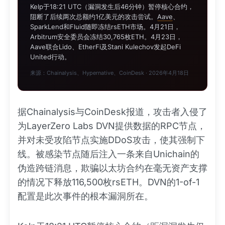
Kelp于18:21 UTC（漏洞发生后46分钟）暂停核心合约，
阻断了后续两次总额约1亿美元的攻击尝试。
Aave
、
SparkLend和Fluid随即冻结rsETH市场。4月21日，
Arbitrum安全委员会冻结30,765枚ETH。4月23日，
Aave联合Lido、EtherFi及Stani Kulechov发起DeFi
United行动。
来源：Chainalysis、Hypernative、CoinDesk · 2026年4月18日
据Chainalysis与CoinDesk报道，攻击者入侵了
为LayerZero Labs DVN提供数据的RPC节点，
并对未受攻陷节点实施DDoS攻击，使其强制下
线。被感染节点随后注入一条来自Unichain的
伪造跨链消息，欺骗以太坊合约在毫无资产支撑
的情况下释放116,500枚rsETH。DVN的1-of-1
配置是此次事件的根本漏洞所在。