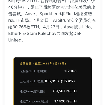
Kelp于18:21 UTC暂停核心合约（距漏洞发生仅
46分钟），阻止了后续两次合计约1亿美元的攻
击尝试。Aave、SparkLend和Fluid相继冻结
rsETH市场。4月21日，Arbitrum安全委员会冻
结30,765枚ETH。4月23日，Aave携手Lido、
EtherFi及Stani Kulechov共同发起DeFi
United。
追回进度（截至2026年5月18日）
112,103
无担保rsETH创建量
106,993（95.4%）
已追回rsETH总量
89,567 rsETH
通过Aave清算追回
17,426 rsETH
通过Compound追回